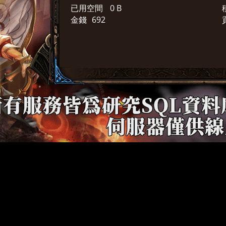
已用空間
0 B
金錢
692