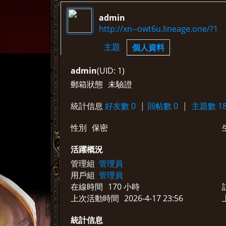
admin
http://xn--owt6u.lineage.one/?1
›
›
主題
個人資料
admin
(UID: 1)
郵箱狀態
未驗證
統計信息
好友數 0
|
回帖數 0
|
主題數 18
性別
保密
活躍概況
管理組
管理員
用戶組
管理員
在線時間
170 小時
上次活動時間
2026-4-17 23:56
統計信息