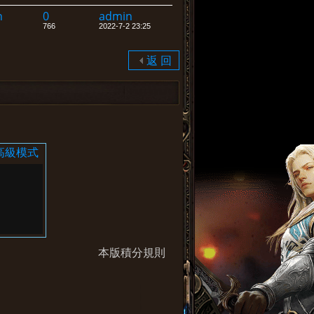
n
0
admin
766
2022-7-2 23:25
返 回
高級模式
本版積分規則