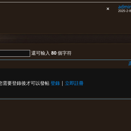
admi
2025-2-8
還可輸入
80
個字符
您需要登錄後才可以發帖
登錄
|
立即註冊