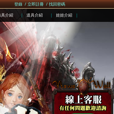
登錄
/
立即註冊
/
找回密碼