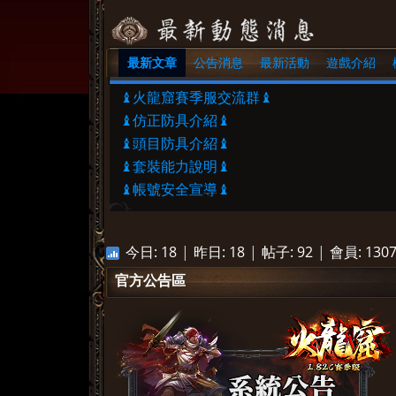
最新文章
公告消息
最新活動
遊戲介紹
»
♝火龍窟賽季服交流群♝
♝仿正防具介紹♝
♝頭目防具介紹♝
♝套裝能力說明♝
♝帳號安全宣導♝
今日:
18
|
昨日:
18
|
帖子:
92
|
會員:
130
官方公告區